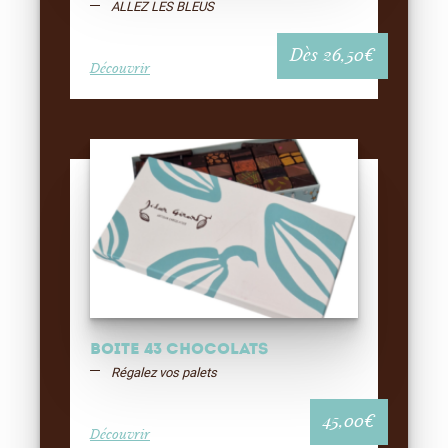
ALLEZ LES BLEUS
Dès
26,50
€
Découvrir
Boite 43 chocolats
Régalez vos palets
45,00
€
Découvrir