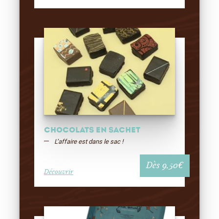
Chocolats en sachet
L’affaire est dans le sac !
Dès
9,50
€
Découvrir