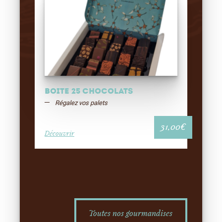
Boite 25 chocolats
Régalez vos palets
31,00
€
Découvrir
Toutes nos gourmandises