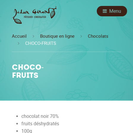
Menu
Accueil
Boutique en ligne
Chocolats
CHOCO-FRUITS
CHOCO-
FRUITS
chocolat noir 70%
fruits déshydratés
100g