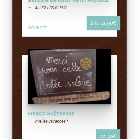
BALLON DE FOOT PETIT MODELE
ALLEZ LES BLEUS
Dès
14,90
€
Découvrir
MERCI MAÎTRESSE
vive les vacances !
22,50
€