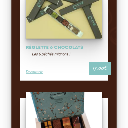
Réglette 6 chocolats
Les 6 péchés mignons !
13,00
€
Découvrir