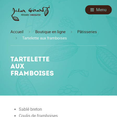
Menu
Accueil
Boutique en ligne
Pâtisseries
Tartelette aux framboises
Tartelette
aux
framboises
Sablé breton
Coulis de framboises