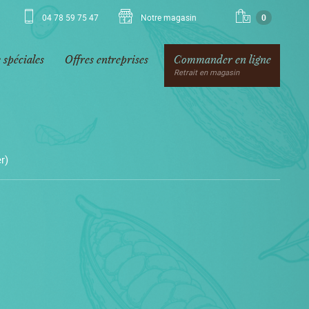
04 78 59 75 47
Notre magasin
0
 spéciales
Offres entreprises
Commander en ligne
Retrait en magasin
r)