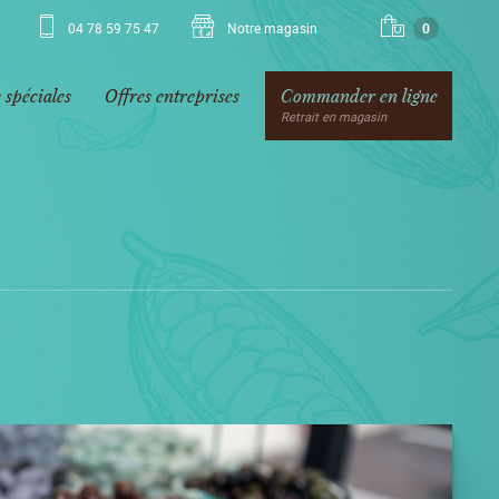
04 78 59 75 47
Notre magasin
0
 spéciales
Offres entreprises
Commander en ligne
Retrait en magasin