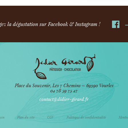
gez la dégustation sur Facebook & Instagram !
Place du Souvenir, Les 7 Chemins – 69390 Vourles
04 78 59 75 47
contact@didier-girard.fr
sin
Plan du site
CGV
Politique de confidentialité
Mentio