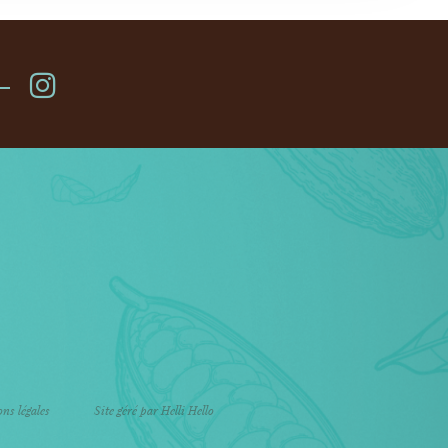
ns légales
Site géré par Helli Hello