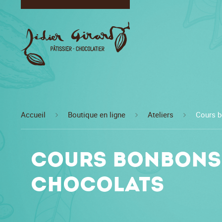
Accueil
Boutique en ligne
Ateliers
Cours b
Cours bonbons
chocolats