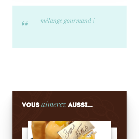
mélange gourmand !
aimerez
Vous
aussi...