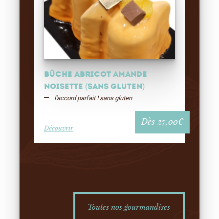
Bûche Abricot amande
noisette (sans gluten)
l'accord parfait ! sans gluten
Dès
27,00
€
Découvrir
Toutes nos gourmandises