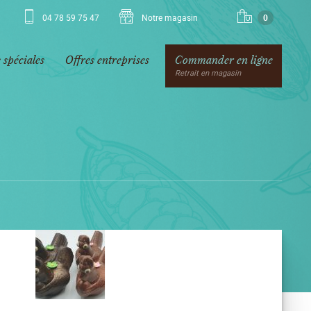
04 78 59 75 47
Notre magasin
0
 spéciales
Offres entreprises
Commander en ligne
Retrait en magasin