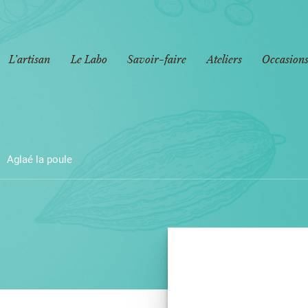
L’artisan
Le Labo
Savoir-faire
Ateliers
Occasions
Aglaé la poule