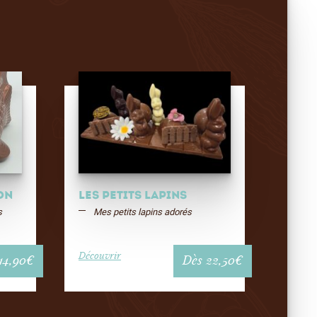
on
Les Petits Lapins
s
Mes petits lapins adorés
Découvrir
14,90
€
Dès
22,50
€