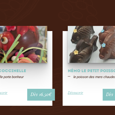
COCCINELLE
Némo le petit poiss
le porte bonheur
le poisson des mers chaude
uvrir
Découvrir
Dès
16,50
€
Dès