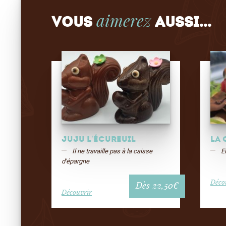
aimerez
Vous
aussi...
Juju l’écureuil
LA 
Il ne travaille pas à la caisse
El
d'épargne
Déco
Dès
22,50
€
Découvrir